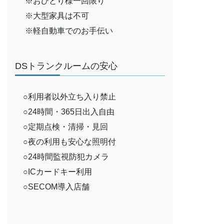
※おひとり様一回限り
※大型家具は不可
※軽自動車でのお手伝い
DSトランクルームの安心
○利用者以外立ち入り禁止
○24時間・365日出入自由
○定期点検・清掃・見回
○夜の利用も安心な照明付
○24時間監視防犯カメラ
○ICカードキー利用
○SECOM導入店舗