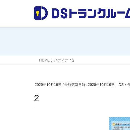
コ
ナ
ン
ビ
テ
ゲ
ン
ー
ツ
シ
へ
ョ
ス
ン
キ
に
ッ
移
HOME
メディア
2
プ
動
2020年10月16日
/ 最終更新日時 :
2020年10月16日
DSト
2