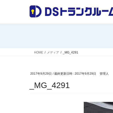
コ
ナ
ン
ビ
テ
ゲ
ン
ー
ツ
シ
へ
ョ
ス
ン
キ
に
ッ
移
HOME
メディア
_MG_4291
プ
動
2017年9月29日
/ 最終更新日時 :
2017年9月29日
管理人
_MG_4291