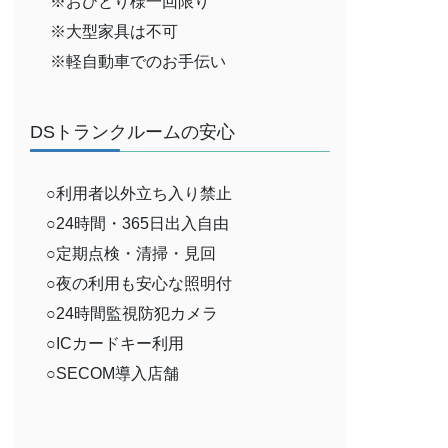
※おひとり様一回限り
※大型家具は不可
※軽自動車でのお手伝い
DSトランクルームの安心
○利用者以外立ち入り禁止
○24時間・365日出入自由
○定期点検・清掃・見回
○夜の利用も安心な照明付
○24時間監視防犯カメラ
○ICカードキー利用
○SECOM導入店舗